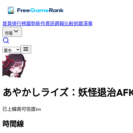
首頁
排行榜
趨勢
新作資訊
週報
比較
追蹤清單
市場
あやかしライズ：妖怪退治AF
已上線
高可信度
ios
時間線