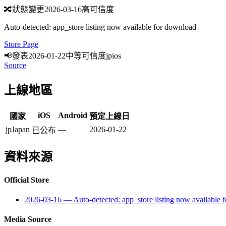
🔀
狀態變更
2026-03-16
高可信度
Auto-detected: app_store listing now available for download
Store Page
📢
發表
2026-01-22
中等可信度
jp
ios
Source
上線地區
iOS
Android
國家
預定上線日
jp
Japan
—
2026-01-22
已公布
資料來源
Official Store
2026-03-16
—
Auto-detected: app_store listing now available
Media Source