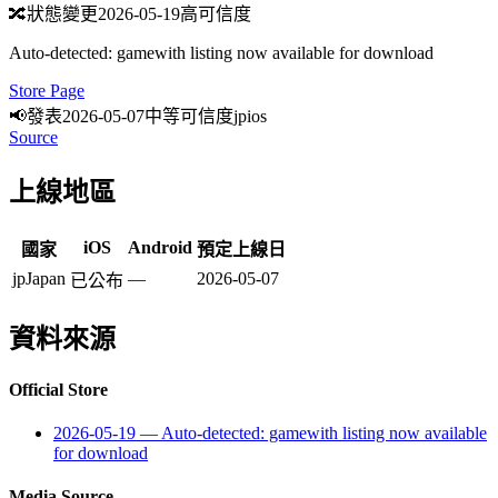
🔀
狀態變更
2026-05-19
高可信度
Auto-detected: gamewith listing now available for download
Store Page
📢
發表
2026-05-07
中等可信度
jp
ios
Source
上線地區
iOS
Android
國家
預定上線日
jp
Japan
—
2026-05-07
已公布
資料來源
Official Store
2026-05-19
—
Auto-detected: gamewith listing now available
for download
Media Source