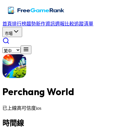
首頁
排行榜
趨勢
新作資訊
週報
比較
追蹤清單
市場
Perchang World
已上線
高可信度
ios
時間線