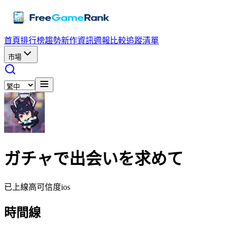
首頁
排行榜
趨勢
新作資訊
週報
比較
追蹤清單
市場
ガチャで出会いを求めて
已上線
高可信度
ios
時間線