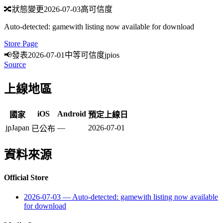
🔀
狀態變更
2026-07-03
高可信度
Auto-detected: gamewith listing now available for download
Store Page
📢
發表
2026-07-01
中等可信度
jp
ios
Source
上線地區
iOS
Android
國家
預定上線日
jp
Japan
—
2026-07-01
已公布
資料來源
Official Store
2026-07-03
—
Auto-detected: gamewith listing now available
for download