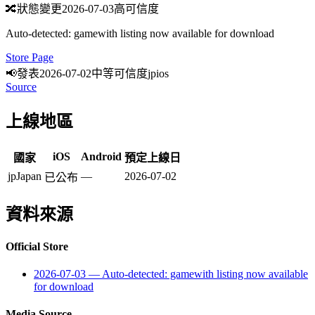
🔀
狀態變更
2026-07-03
高可信度
Auto-detected: gamewith listing now available for download
Store Page
📢
發表
2026-07-02
中等可信度
jp
ios
Source
上線地區
iOS
Android
國家
預定上線日
jp
Japan
—
2026-07-02
已公布
資料來源
Official Store
2026-07-03
—
Auto-detected: gamewith listing now available
for download
Media Source