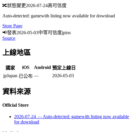
🔀
狀態變更
2026-07-24
高可信度
Auto-detected: gamewith listing now available for download
Store Page
📢
發表
2026-05-03
中等可信度
jp
ios
Source
上線地區
iOS
Android
國家
預定上線日
jp
Japan
—
2026-05-03
已公布
資料來源
Official Store
2026-07-24
—
Auto-detected: gamewith listing now available
for download