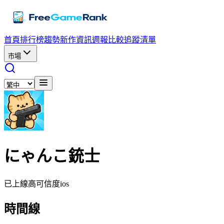
首頁
排行榜
趨勢
新作資訊
週報
比較
追蹤清單
市場
にゃんこ銃士
已上線
高可信度
ios
時間線