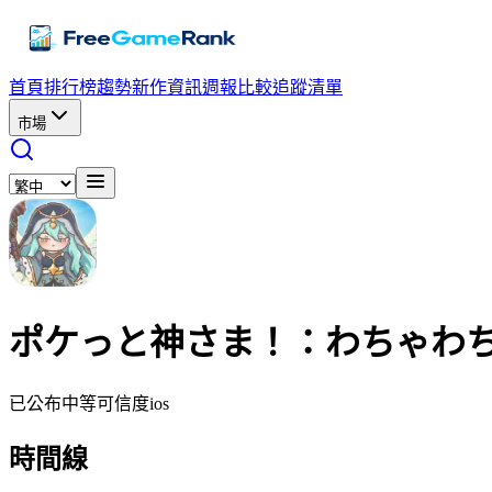
首頁
排行榜
趨勢
新作資訊
週報
比較
追蹤清單
市場
ポケっと神さま！：わちゃわ
已公布
中等可信度
ios
時間線