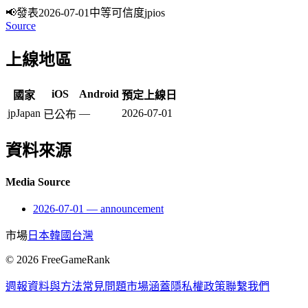
📢
發表
2026-07-01
中等可信度
jp
ios
Source
上線地區
iOS
Android
國家
預定上線日
jp
Japan
—
2026-07-01
已公布
資料來源
Media Source
2026-07-01
—
announcement
市場
日本
韓國
台灣
©
2026
FreeGameRank
週報
資料與方法
常見問題
市場涵蓋
隱私權政策
聯繫我們