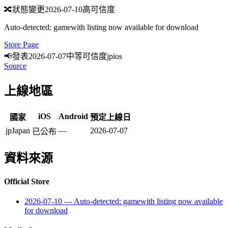
🔀
狀態變更
2026-07-10
高可信度
Auto-detected: gamewith listing now available for download
Store Page
📢
發表
2026-07-07
中等可信度
jp
ios
Source
上線地區
iOS
Android
國家
預定上線日
jp
Japan
—
2026-07-07
已公布
資料來源
Official Store
2026-07-10
—
Auto-detected: gamewith listing now available
for download