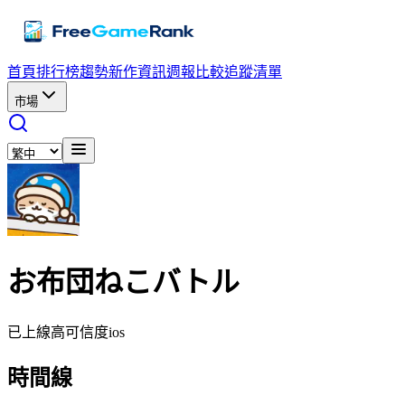
首頁
排行榜
趨勢
新作資訊
週報
比較
追蹤清單
市場
お布団ねこバトル
已上線
高可信度
ios
時間線