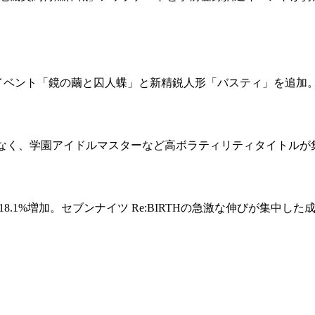
年アップデートで新イベント「鏡の繭と囚人蝶」と新精鋭人形「バスティ
ではなく、学園アイドルマスターなど高ボラティリティタイトル
.1%増加。セブンナイツ Re:BIRTHの急激な伸びが集中した