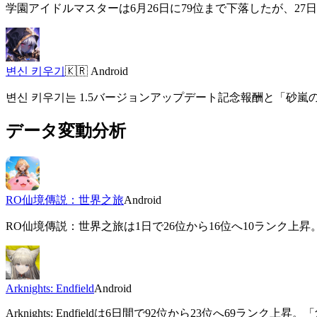
学園アイドルマスターは6月26日に79位まで下落したが、2
변신 키우기
🇰🇷
Android
변신 키우기는 1.5バージョンアップデート記念報酬と「
データ変動分析
RO仙境傳説：世界之旅
Android
RO仙境傳説：世界之旅は1日で26位から16位へ10ランク
Arknights: Endfield
Android
Arknights: Endfieldは6日間で92位から23位へ