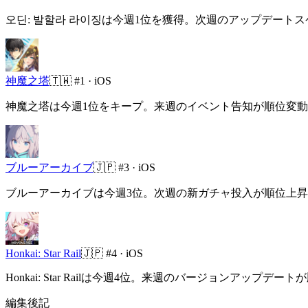
오딘: 발할라 라이징は今週1位を獲得。次週のアップデート
神魔之塔
🇹🇼
#1 ·
iOS
神魔之塔は今週1位をキープ。来週のイベント告知が順位変
ブルーアーカイブ
🇯🇵
#3 ·
iOS
ブルーアーカイブは今週3位。次週の新ガチャ投入が順位上
Honkai: Star Rail
🇯🇵
#4 ·
iOS
Honkai: Star Railは今週4位。来週のバージョンアップ
編集後記