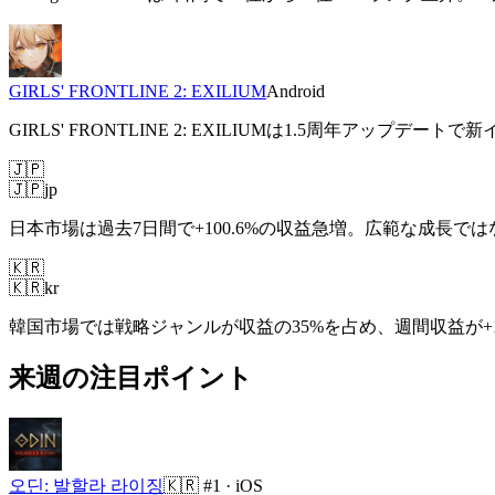
GIRLS' FRONTLINE 2: EXILIUM
Android
GIRLS' FRONTLINE 2: EXILIUMは1.5周
🇯🇵
🇯🇵
jp
日本市場は過去7日間で+100.6%の収益急増。広範な成長
🇰🇷
🇰🇷
kr
韓国市場では戦略ジャンルが収益の35%を占め、週間収益が+18
来週の注目ポイント
오딘: 발할라 라이징
🇰🇷
#1 ·
iOS