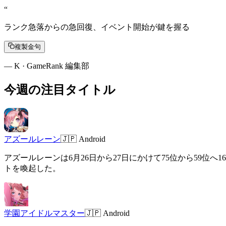
“
ランク急落からの急回復、イベント開始が鍵を握る
複製金句
—
K · GameRank 編集部
今週の注目タイトル
アズールレーン
🇯🇵
Android
アズールレーンは6月26日から27日にかけて75位から59
トを喚起した。
学園アイドルマスター
🇯🇵
Android