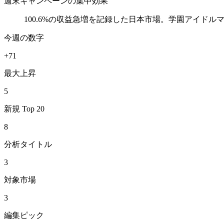
週末キャンペーンの集中効果
100.6%の収益急増を記録した日本市場。学園アイド
今週の数字
+71
最大上昇
5
新規 Top 20
8
分析タイトル
3
対象市場
3
編集ピック