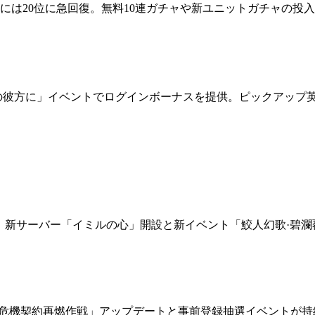
7日には20位に急回復。無料10連ガチャや新ユニットガチャの
砂嵐の彼方に」イベントでログインボーナスを提供。ピックアッ
上昇。新サーバー「イミルの心」開設と新イベント「鮫人幻歌·碧
69ランク上昇。「危機契約再燃作戦」アップデートと事前登録抽選イベン