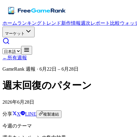
ホーム
ランキング
トレンド
新作情報
週次レポート
比較
ウォッ
マーケット
←
所有週報
GameRank 週報 ·
6月22日 – 6月28日
週末回復のパターン
2026年6月28日
分享
X
LINE
複製連結
今週のテーマ