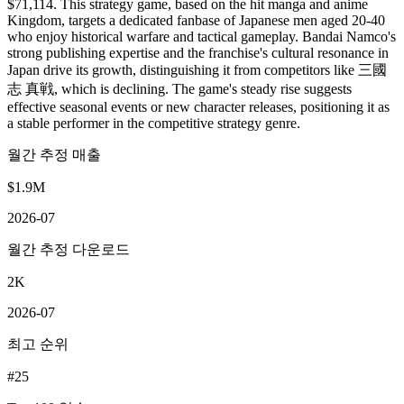
$71,114. This strategy game, based on the hit manga and anime
Kingdom, targets a dedicated fanbase of Japanese men aged 20-40
who enjoy historical warfare and tactical gameplay. Bandai Namco's
strong publishing expertise and the franchise's cultural resonance in
Japan drive its growth, distinguishing it from competitors like 三國
志 真戦, which is declining. The game's steady rise suggests
effective seasonal events or new character releases, positioning it as
a stable performer in the competitive strategy genre.
월간 추정 매출
$1.9M
2026-07
월간 추정 다운로드
2K
2026-07
최고 순위
#25