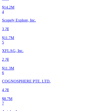
$14.2M
4
Scopely Explore, Inc.
3
개
$11.7M
5
XFLAG, Inc.
2
개
$11.3M
6
COGNOSPHERE PTE. LTD.
4
개
$8.7M
7