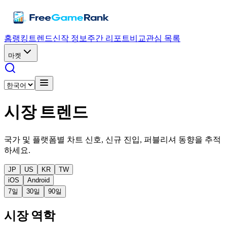
홈
랭킹
트렌드
신작 정보
주간 리포트
비교
관심 목록
마켓
시장 트렌드
국가 및 플랫폼별 차트 신호, 신규 진입, 퍼블리셔 동향을 추적
하세요.
JP
US
KR
TW
iOS
Android
7일
30일
90일
시장 역학