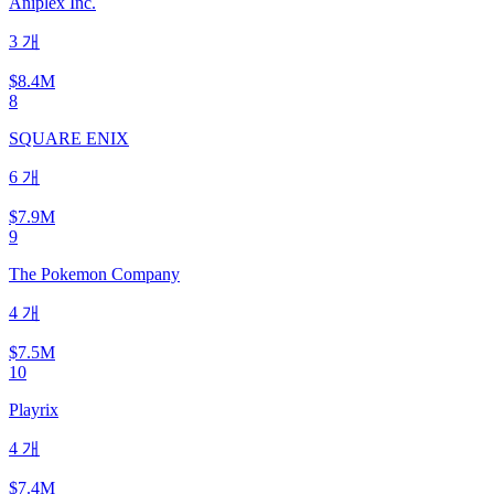
Aniplex Inc.
3
개
$8.4M
8
SQUARE ENIX
6
개
$7.9M
9
The Pokemon Company
4
개
$7.5M
10
Playrix
4
개
$7.4M