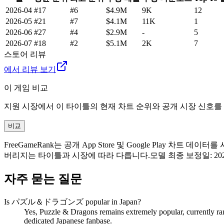
2026-04
#17
#6
$4.9M
9K
12
2026-05
#21
#7
$4.1M
11K
1
2026-06
#27
#4
$2.9M
-
5
2026-07
#18
#2
$5.1M
2K
7
스토어 리뷰
에서 리뷰 보기
이 게임 비교
지원 시장에서 이 타이틀의 현재 차트 순위와 공개 시장 신호를
비교
FreeGameRank는 공개 App Store 및 Google Pla
버리지는 타이틀과 시장에 따라 다릅니다.
모델 최종 보정일
:
20
자주 묻는 질문
Is パズル＆ドラゴンズ popular in Japan?
Yes, Puzzle & Dragons remains extremely popular, currently ran
dedicated Japanese fanbase.