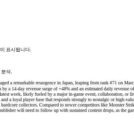
듈이 표시됩니다.
 분석.
arkable resurgence in Japan, leaping from rank #71 on March 27 to
ven by a 14-day revenue surge of +48% and an estimated daily revenue 
he latest week, likely fueled by a major in-game event, collaboration, 
and a loyal player base that responds strongly to nostalgic or high-val
o hardcore collectors. Compared to newer competitors like Monster Stri
ublisher will need to follow up with sustained content drops, as the gam