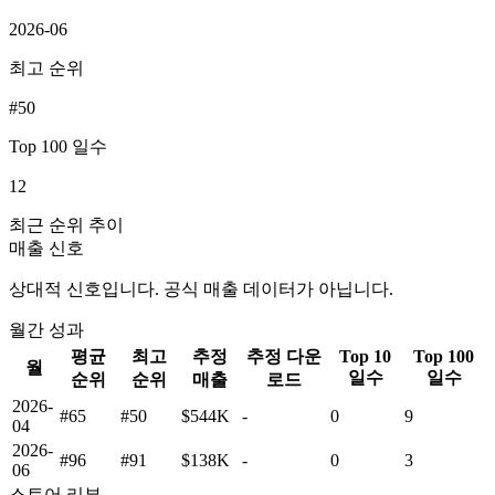
2026-06
최고 순위
#50
Top 100 일수
12
최근 순위 추이
매출 신호
상대적 신호입니다. 공식 매출 데이터가 아닙니다.
월간 성과
평균
최고
추정
추정 다운
Top 10
Top 100
월
일수
일수
순위
순위
매출
로드
2026-
#65
#50
$544K
-
0
9
04
2026-
#96
#91
$138K
-
0
3
06
스토어 리뷰