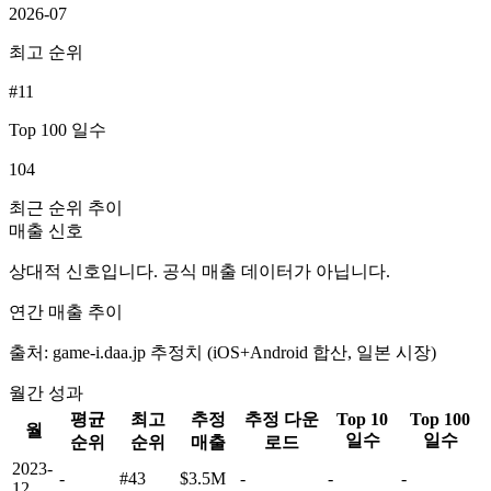
2026-07
최고 순위
#11
Top 100 일수
104
최근 순위 추이
매출 신호
상대적 신호입니다. 공식 매출 데이터가 아닙니다.
연간 매출 추이
출처: game-i.daa.jp 추정치 (iOS+Android 합산, 일본 시장)
월간 성과
평균
최고
추정
추정 다운
Top 10
Top 100
월
일수
일수
순위
순위
매출
로드
2023-
-
#43
$3.5M
-
-
-
12