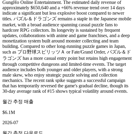
GungHo Online Entertainment. The estimated daily revenue of
approximately $650,640 and a +66% revenue trend over 14 days
indicate a significant but less explosive boost compared to newer
titles. パズル＆ドラゴンズ remains a staple in the Japanese mobile
market, with a broad audience spanning casual puzzle fans to
hardcore RPG collectors. Its longevity is sustained by frequent
updates, collaborations with anime and game franchises, and a deep
monetization system built around monster collecting and team
building. Compared to other long-running puzzle games in Japan,
such as プロ野球スピリッツＡ or Fate/Grand Order, パズル＆ド
ラゴンズ has a more casual entry point but retains high engagement
through competitive dungeons and limited-time events. The target
audience includes both younger and older players, with a strong
male skew, who enjoy strategic puzzle solving and collection
mechanics. The recent rank spike suggests a successful campaign
that has temporarily reversed the game's gradual decline, though its
30-day average rank of #15 shows typical volatility around events.
월간 추정 매출
$6.1M
2026-07
월간 추정 다운로드