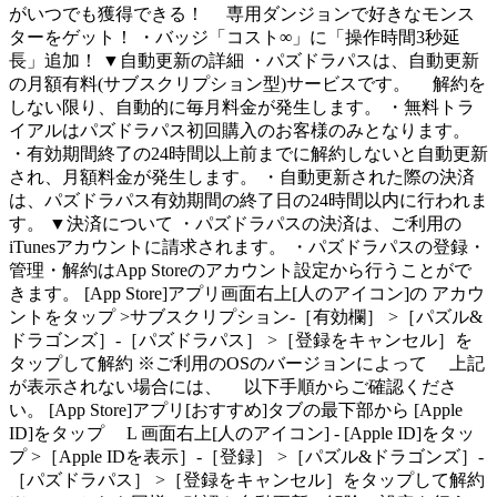
がいつでも獲得できる！ 専用ダンジョンで好きなモンス
ターをゲット！ ・バッジ「コスト∞」に「操作時間3秒延
長」追加！ ▼自動更新の詳細 ・パズドラパスは、自動更新
の月額有料(サブスクリプション型)サービスです。 解約を
しない限り、自動的に毎月料金が発生します。 ・無料トラ
イアルはパズドラパス初回購入のお客様のみとなります。
・有効期間終了の24時間以上前までに解約しないと自動更新
され、月額料金が発生します。 ・自動更新された際の決済
は、パズドラパス有効期間の終了日の24時間以内に行われま
す。 ▼決済について ・パズドラパスの決済は、ご利用の
iTunesアカウントに請求されます。 ・パズドラパスの登録・
管理・解約はApp Storeのアカウント設定から行うことがで
きます。 [App Store]アプリ画面右上[人のアイコン]の アカウ
ントをタップ >サブスクリプション-［有効欄］ >［パズル&
ドラゴンズ］-［パズドラパス］ >［登録をキャンセル］を
タップして解約 ※ご利用のOSのバージョンによって 上記
が表示されない場合には、 以下手順からご確認くださ
い。 [App Store]アプリ[おすすめ]タブの最下部から [Apple
ID]をタップ L 画面右上[人のアイコン] - [Apple ID]をタッ
プ >［Apple IDを表示］-［登録］ >［パズル&ドラゴンズ］-
［パズドラパス］ >［登録をキャンセル］をタップして解約