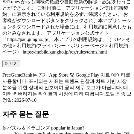
※iTunes からも同様の確認や自動更新の解除・設定を行うこ
とができます。 ご利用前に「アプリケーション使用許諾契
約」に表示されている利用規約を必ずご確認ください。 お
客様がダウンロードボタンをクリックされ、本アプリケーシ
ョンをダウンロードされた場合には、利用規約に同意したも
のとみなされます。 アプリケーション公式サイト
「https://pad.gungho.jp/」 本アプリの利用規約は、（TOP＞そ
の他＞利用規約/プライバシー・ポリシーページ＞利用規約
ページ） https://mobile.gungho.jp/reg/rules/terms.html
더 보기
FreeGameRank는 공개 App Store 및 Google Play 차트 데이터를
사용합니다. 표시되는 지표는 트렌드 관찰과 차트 기반 시장
분석을 위한 상대적 신호이며 공식 재무 보고가 아닙니다. 데
이터 커버리지는 타이틀과 시장에 따라 다릅니다.
모델 최종 보
정일
:
2026-07-10
자주 묻는 질문
Is パズル＆ドラゴンズ popular in Japan?
Yes, it remains highly popular, currently ranked #2 in the iOS