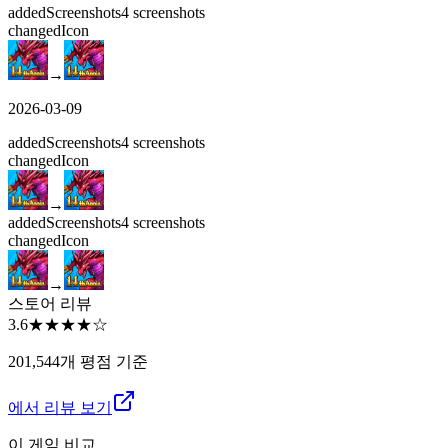
added
Screenshots
4
screenshots
changed
Icon
→
2026-03-09
added
Screenshots
4
screenshots
changed
Icon
→
added
Screenshots
4
screenshots
changed
Icon
→
스토어 리뷰
3.6
★★★★
☆
201,544개 평점 기준
에서 리뷰 보기
이 게임 비교