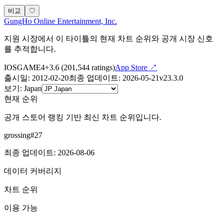
비교
♡
GungHo Online Entertainment, Inc.
지원 시장에서 이 타이틀의 현재 차트 순위와 공개 시장 신호
를 추적합니다.
IOS
GAME
4+
3.6
(
201,544
ratings)
App Store ↗
출시일
:
2012-02-20
최종 업데이트
:
2026-05-21
v
23.3.0
보기
:
Japan
현재 순위
공개 스토어 랭킹 기반 최신 차트 순위입니다.
grossing
#
27
최종 업데이트
:
2026-08-06
데이터 커버리지
차트 순위
이용 가능