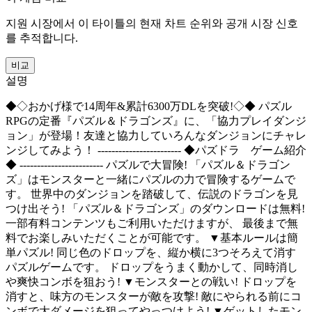
지원 시장에서 이 타이틀의 현재 차트 순위와 공개 시장 신호
를 추적합니다.
비교
설명
◆◇おかげ様で14周年&累計6300万DLを突破!◇◆ パズル
RPGの定番『パズル＆ドラゴンズ』に、「協力プレイダンジ
ョン」が登場！友達と協力していろんなダンジョンにチャレ
ンジしてみよう！ ------------------------ ◆パズドラ ゲーム紹介
◆ ------------------------ パズルで大冒険! 「パズル＆ドラゴン
ズ」はモンスターと一緒にパズルの力で冒険するゲームで
す。 世界中のダンジョンを踏破して、伝説のドラゴンを見
つけ出そう! 「パズル＆ドラゴンズ」のダウンロードは無料!
一部有料コンテンツもご利用いただけますが、 最後まで無
料でお楽しみいただくことが可能です。 ▼基本ルールは簡
単パズル! 同じ色のドロップを、縦か横に3つそろえて消す
パズルゲームです。 ドロップをうまく動かして、同時消し
や爽快コンボを狙おう! ▼モンスターとの戦い! ドロップを
消すと、味方のモンスターが敵を攻撃! 敵にやられる前にコ
ンボで大ダメージを狙ってやっつけよう! ▼ゲットしたモン