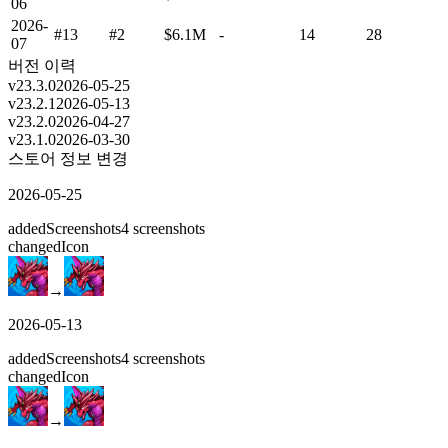
06
2026-
#13
#2
$6.1M
-
14
28
07
버전 이력
v
23.3.0
2026-05-25
v
23.2.1
2026-05-13
v
23.2.0
2026-04-27
v
23.1.0
2026-03-30
스토어 정보 변경
2026-05-25
added
Screenshots
4
screenshots
changed
Icon
→
2026-05-13
added
Screenshots
4
screenshots
changed
Icon
→