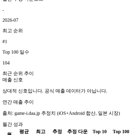
-
2026-07
최고 순위
#1
Top 100 일수
104
최근 순위 추이
매출 신호
상대적 신호입니다. 공식 매출 데이터가 아닙니다.
연간 매출 추이
출처: game-i.daa.jp 추정치 (iOS+Android 합산, 일본 시장)
월간 성과
평균
최고
추정
추정 다운
Top 10
Top 100
월