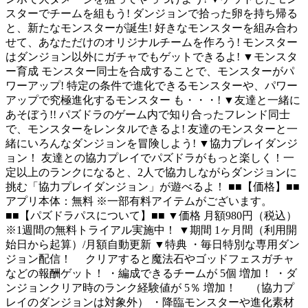
スターでチームを組もう! ダンジョンで拾った卵を持ち帰る
と、新たなモンスターが誕生! 好きなモンスターを組み合わ
せて、あなただけのオリジナルチームを作ろう! モンスター
はダンジョン以外にガチャでもゲットできるよ! ▼モンスタ
ー育成 モンスター同士を合成することで、モンスターがパ
ワーアップ! 特定の条件で進化できるモンスターや、パワー
アップで究極進化するモンスター も・・・! ▼友達と一緒に
あそぼう!! パズドラのゲーム内で知り合ったフレンド同士
で、モンスターをレンタルできるよ! 友達のモンスターと一
緒にいろんなダンジョンを冒険しよう! ▼協力プレイダンジ
ョン！ 友達との協力プレイでパズドラがもっと楽しく！一
定以上のランクになると、2人で協力しながらダンジョンに
挑む「協力プレイダンジョン」が遊べるよ！ ■■【価格】■■
アプリ本体：無料 ※一部有料アイテムがございます。
■■【パズドラパスについて】■■ ▼価格 月額980円（税込）
※1週間の無料トライアル実施中！ ▼期間 1ヶ月間（利用開
始日から起算）/月額自動更新 ▼特典 ・毎日特別な専用ダン
ジョン配信！ クリアすると魔法石やゴッドフェスガチャ
などの報酬ゲット！ ・編成できるチームが 5個 増加！ ・ダ
ンジョンクリア時のランク経験値が 5％ 増加！ （協力プ
レイのダンジョンは対象外） ・降臨モンスターや進化素材