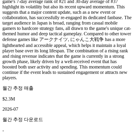
game's 7-day average rank of #21 and 30-day average of #37
highlight its volatility but also its recent upward momentum. This
suggests that a major content update, such as a new event or
collaboration, has successfully re-engaged its dedicated fanbase. The
target audience in Japan is broad, ranging from casual mobile
gamers to hardcore strategy fans, all drawn to the game's unique cat-
themed humor and deep tactical gameplay. Compared to other tower
defense games like アークナイツ, にゃんこ大戦争 has a more
lighthearted and accessible appeal, which helps it maintain a loyal
player base over its long lifespan. The combination of a rising rank
and rising revenue indicates that the game is currently in a strong
growth phase, likely driven by a well-received event that has
boosted both user activity and spending. This momentum could
continue if the event leads to sustained engagement or attracts new
players.
월간 추정 매출
$2.3M
2026-07
월간 추정 다운로드
-