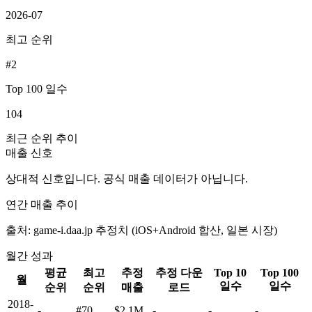
2026-07
최고 순위
#2
Top 100 일수
104
최근 순위 추이
매출 신호
상대적 신호입니다. 공식 매출 데이터가 아닙니다.
연간 매출 추이
출처: game-i.daa.jp 추정치 (iOS+Android 합산, 일본 시장)
월간 성과
평균
최고
추정
추정 다운
Top 10
Top 100
월
일수
일수
순위
순위
매출
로드
2018-
-
#70
$2.1M
-
-
-