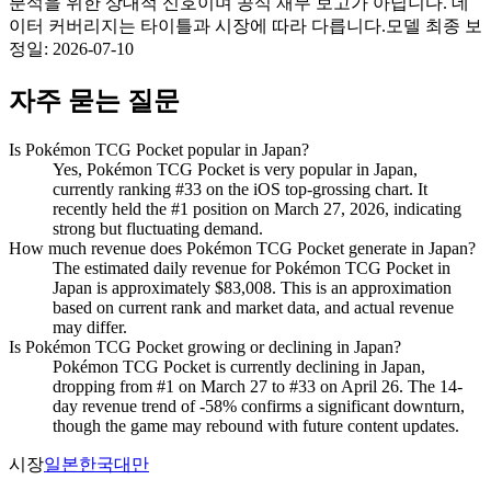
분석을 위한 상대적 신호이며 공식 재무 보고가 아닙니다. 데
이터 커버리지는 타이틀과 시장에 따라 다릅니다.
모델 최종 보
정일
:
2026-07-10
자주 묻는 질문
Is Pokémon TCG Pocket popular in Japan?
Yes, Pokémon TCG Pocket is very popular in Japan,
currently ranking #33 on the iOS top-grossing chart. It
recently held the #1 position on March 27, 2026, indicating
strong but fluctuating demand.
How much revenue does Pokémon TCG Pocket generate in Japan?
The estimated daily revenue for Pokémon TCG Pocket in
Japan is approximately $83,008. This is an approximation
based on current rank and market data, and actual revenue
may differ.
Is Pokémon TCG Pocket growing or declining in Japan?
Pokémon TCG Pocket is currently declining in Japan,
dropping from #1 on March 27 to #33 on April 26. The 14-
day revenue trend of -58% confirms a significant downturn,
though the game may rebound with future content updates.
시장
일본
한국
대만