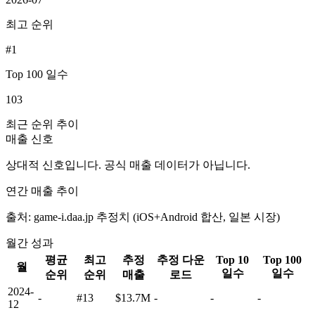
최고 순위
#1
Top 100 일수
103
최근 순위 추이
매출 신호
상대적 신호입니다. 공식 매출 데이터가 아닙니다.
연간 매출 추이
출처: game-i.daa.jp 추정치 (iOS+Android 합산, 일본 시장)
월간 성과
평균
최고
추정
추정 다운
Top 10
Top 100
월
일수
일수
순위
순위
매출
로드
2024-
-
#13
$13.7M
-
-
-
12