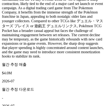
contraction, likely tied to the end of a major card set launch or event
campaign. As a digital trading card game from The Pokemon
Company, it benefits from the immense strength of the Pokémon
franchise in Japan, appealing to both nostalgic older fans and
younger collectors. Compared to other TCGs like デュエル・マス
ターズ プレイス or 遊戯王 デュエルリンクス, Pokémon TCG
Pocket has a broader casual appeal but faces the challenge of
maintaining engagement between set releases. The current decline
may be temporary, as the game historically rebounds with new card
expansions or in-game events. However, the sharp drop suggests
that player spending is highly concentrated around content launches,
and the game may need to introduce more consistent monetization
hooks to stabilize its rank.
월간 추정 매출
$4.0M
2026-07
월간 추정 다운로드
-
2026-07