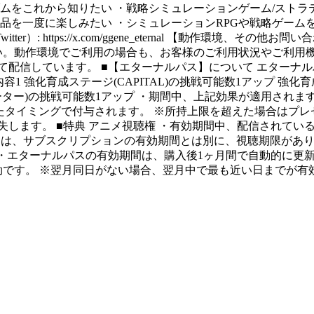
ダムをこれから知りたい ・戦略シミュレーションゲーム/ストラ
品を一度に楽しみたい ・シミュレーションRPGや戦略ゲームを
: https://x.com/ggene_eternal 【動作環境、そ
さい。動作環境でご利用の場合も、お客様のご利用状況やご利用
配信しています。 ■【エターナルパス】について エターナルパ
1 強化育成ステージ(CAPITAL)の挑戦可能数1アップ 強化
ーター)の挑戦可能数1アップ ・期間中、上記効果が適用されます。
ンしたタイミングで付与されます。 ※所持上限を超えた場合はプ
失します。 ■特典 アニメ視聴権 ・有効期間中、配信されている
には、サブスクリプションの有効期間とは別に、視聴期限があり
 ・エターナルパスの有効期間は、購入後1ヶ月間で自動的に更
で有効です。 ※翌月同日がない場合、翌月中で最も近い日までが有効