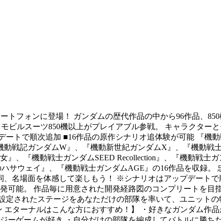
ートフォンに登場！ ガンダムの歴代作品の中から96作品、85
品からモビルスーツ850機以上がプレイアブル参戦。 キャラク
順次追加 ■16作品の原作シナリオ追体験が可能 『機動戦士ガンダム
機動戦記ガンダムW』、『機動新世紀ガンダムX』、『機動戦士ガ
『機動戦士ガンダムSEED Recollection』、『機動戦士ガ
のハサウェイ』、『機動戦士ガンダムAGE』の16作品を収録。
、名場面を体感して楽しもう！ ※シナリオはアップデートで順次
開発可能。 作品毎に用意された開発経路図のコンプリートを目指
が設定されたステージをあなただけの部隊を率いて、ユニットの
ン エターナルはこんな方におすすめ！】 ・好きなガンダム作
テジーゲームが好き ・自分だけの部隊を編成してバトルに勝ちた