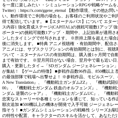
を一度に楽しみたい ・シミュレーションRPGや戦略ゲームを
Twitter）: https://x.com/ggene_eterna
い。動作環境でご利用の場合も、お客様のご利用状況やご利
得て配信しています。 ■【エターナルパス】について エター
ス内容1 強化育成ステージ(CAPITAL)の挑戦可能数1アッ
ポーター)の挑戦可能数1アップ ・期間中、上記効果が適用されま
ンしたタイミングで付与されます。 ※所持上限を超えた場合
後に消失します。 ■特典 アニメ視聴権 ・有効期間中、配信
アニメには、サブスクリプションの有効期間とは別に、視聴期
ついて ・エターナルパスの有効期間は、購入後1ヶ月間で自動的
まで有効です。 ※翌月同日がない場合、翌月中で最も近い日まで
購入・更新したタイ
→
「SDガンダム ジージェネレーション
が集結！ 【ゲームの特徴】 ■参戦作品数96作品、850機
の最強部隊で戦場へ出撃せよ！ ※参戦作品、モビルスーツ、
A New Translation』、『機動戦士ガンダムZZ』
00』、『機動戦士ガンダム 鉄血のオルフェンズ』、『機動戦士ガンダ
ンダム 逆襲のシャア』、『機動戦士ガンダムUC』、『機動戦士ガ
忠実なストーリーや各種ミッションを通じて、知っている作
順次追加 ■500機以上の機体が開発で入手可能 ジージェネ
指そう！ ■ガンダムシミュレーションの戦略性 シリーズお
の特性や配置、キャラクターのスキルを活かして、あなただけ