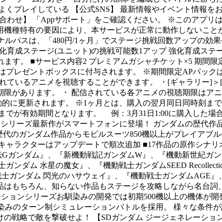
よくプレイしている 【公式SNS】 最新情報やイベント情報を
l 【動作環境、その他お問い合わせ】 「Appサポート」をご確認ください。
用機種特有の要因により、本サービスが正常に動作しないことが
ナルパスは、「480円/1ヶ月」でステージ挑戦回数アップの効
プ 強化育成ステージ(ユニット)の挑戦可能数1アップ 強化育成ス
す。 ■サービス内容2 プレミアムガシャチケット×5 期間限定
はプレゼントボックスに付与されます。 ※期間限定APパックは
されているアニメを視聴することができます。 ・[ギャラリー]＞
限があります。 ・ 配信されている各アニメの視聴期限はアニ
に更新されます。 ※1ヶ月とは、購入の翌月同日同時刻までを指し
が有効期間となります。 例：3月31日1:00に購入した場合、
」シリーズ最新作がスマートフォンに登場！ ガンダムの歴代作品
以上 歴代のガンダム作品からモビルスーツ850機以上がプレイア
キャラクターはアップデートで順次追加 ■17作品の原作シナリ
、『機動武闘伝Gガンダム』、『新機動戦記ガンダムW』、『機動新世
ム 水星の魔女』、『機動戦士ガンダムSEED Recollecti
ンダム 閃光のハサウェイ』、『機動戦士ガンダムAGE』、『新機動
品はもちろん、知らない作品もステージを攻略しながら名台詞、
レーションシリーズお馴染みの開発では初期500機以上の機体が
馴染みのターン制シミュレーションバトルを採用。 様々な条件
の戦略で敵を撃破せよ！ 【SDガンダム ジージェネレーショ