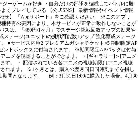
テジーゲームが好き ・自分だけの部隊を編成してバトルに勝
よくプレイしている 【公式SNS】 最新情報やイベント情報
の他お問い合わせ】 「Appサポート」をご確認ください。 ※このアプリ
機種特有の要因により、本サービスが正常に動作しないことが
スは、「480円/1ヶ月」でステージ挑戦回数アップの効果や
育成ステージ(ユニット)の挑戦可能数1アップ 強化育成ステージ
 ■サービス内容2 プレミアムガシャチケット×5 期間限定AP
レゼントボックスに付与されます。 ※期間限定APパックは付与
アニメを視聴することができます。 ・[ギャラリー]＞[アニメ
ます。 ・ 配信されている各アニメの視聴期限はアニメ視聴
新されます。 ※1ヶ月とは、購入の翌月同日同時刻までを指し
期間となります。 例：3月31日1:00に購入した場合、4月30