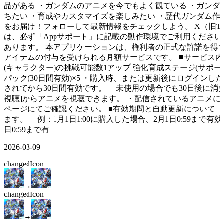
品がある ・ガンダムのアニメを今でもよく観ている ・ガン
ちたい ・育成やカスタマイズを楽しみたい ・歴代ガンダム作
をお届け！フォローして最新情報をチェックしよう。 X（旧Twitter）
は、必ず「Appサポート」に記載の動作環境でご利用くだ
あります。 本アプリケーションは、権利者の正式な許諾を得て
アイテムの付与を受けられる月額サービスです。 ■サービス内容
(キャラクター)の挑戦可能数1アップ 強化育成ステージ(サポ
パック(30日間有効)×5 ・購入時、または更新後にログイ
されてから30日間有効です。 未使用の場合でも30日後に消
視聴]からアニメを視聴できます。 ・配信されているアニメ
ページにてご確認ください。 ■有効期間と自動更新について
ます。 例：1月1日1:00に購入した場合、2月1日0:59ま
日0:59まで有
2026-03-09
changed
Icon
→
changed
Icon
→