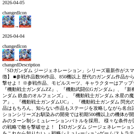
2026-04-05
changed
Icon
→
2026-04-04
changed
Icon
→
changed
Description
「SDガンダム ジージェネレーション」シリーズ最新作がスマ
徴】 ■参戦作品数96作品、850機以上 歴代のガンダム作
撃せよ！ ※参戦作品、モビルスーツ、キャラクターはアップデートで
『機動戦士ガンダムZZ』、『機動武闘伝Gガンダム』、『新
ンダム 鉄血のオルフェンズ』、『機動戦士ガンダム 水星の魔女』、
ア』、『機動戦士ガンダムUC』、『機動戦士ガンダム 閃光
品はもちろん、知らない作品もステージを攻略しながら名台詞
ションシリーズお馴染みの開発では初期500機以上の機体が
みのターン制シミュレーションバトルを採用。 様々な条件
の戦略で敵を撃破せよ！ 【SDガンダム ジージェネレーショ
をこれから知りたい ・戦略シミュレーションゲーム/ストラ