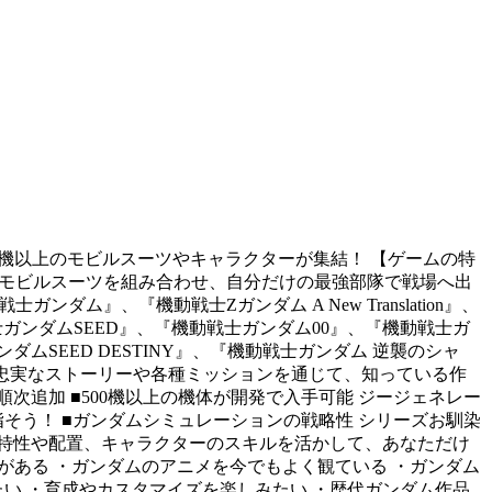
0機以上のモビルスーツやキャラクターが集結！ 【ゲームの特
ターとモビルスーツを組み合わせ、自分だけの最強部隊で戦場へ出
』、『機動戦士Ζガンダム A New Translation』、
ンダムSEED』、『機動戦士ガンダム00』、『機動戦士ガ
ンダムSEED DESTINY』、『機動戦士ガンダム 逆襲のシャ
 忠実なストーリーや各種ミッションを通じて、知っている作
追加 ■500機以上の機体が開発で入手可能 ジージェネレー
そう！ ■ガンダムシミュレーションの戦略性 シリーズお馴染
特性や配置、キャラクターのスキルを活かして、あなただけ
品がある ・ガンダムのアニメを今でもよく観ている ・ガンダム
い ・育成やカスタマイズを楽しみたい ・歴代ガンダム作品