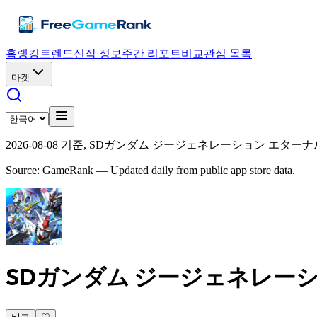
홈
랭킹
트렌드
신작 정보
주간 리포트
비교
관심 목록
마켓
2026-08-08 기준, SDガンダム ジージェネレーション エターナル은(는) 
Source: GameRank — Updated daily from public app store data.
SDガンダム ジージェネレー