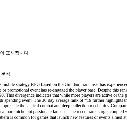
듈이 표시됩니다.
 분석.
G based on the Gundam franchise, has experienced a dramatic
te or promotional event has re-engaged the player base. Despite this r
. This divergence indicates that while more players are active or the g
gh-spending event. The 30-day average rank of #19 further highlights tha
 who appreciate the tactical combat and deep collection mechanic
ssionate fanbase. The recent rank surge, coupled with a reven
pattern is common for games that launch new features or events aimed at