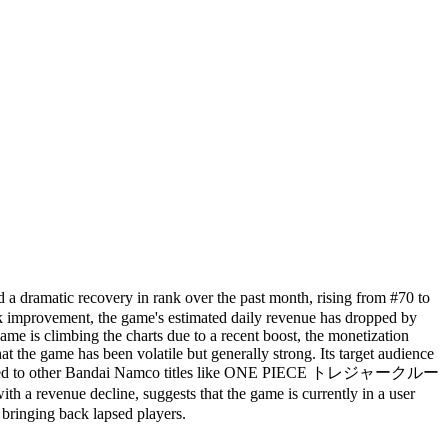
 recovery in rank over the past month, rising from #70 to
ank improvement, the game's estimated daily revenue has dropped by
ame is climbing the charts due to a recent boost, the monetization
t the game has been volatile but generally strong. Its target audience
s. Compared to other Bandai Namco titles like ONE PIECE トレジャークルー
ue decline, suggests that the game is currently in a user
 bringing back lapsed players.