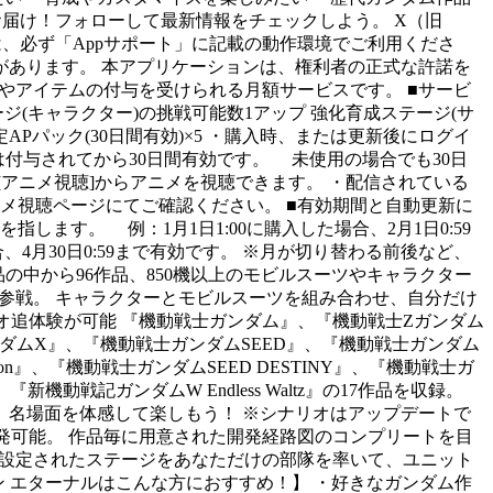
お届け！フォローして最新情報をチェックしよう。 X（旧
 ※このアプリは、必ず「Appサポート」に記載の動作環境でご利用くださ
あります。 本アプリケーションは、権利者の正式な許諾を
果やアイテムの付与を受けられる月額サービスです。 ■サービ
テージ(キャラクター)の挑戦可能数1アップ 強化育成ステージ(サ
APパック(30日間有効)×5 ・購入時、または更新後にログイ
付与されてから30日間有効です。 未使用の場合でも30日
[アニメ視聴]からアニメを視聴できます。 ・配信されている
メ視聴ページにてご確認ください。 ■有効期間と自動更新に
ます。 例：1月1日1:00に購入した場合、2月1日0:59
4月30日0:59まで有効です。 ※月が切り替わる前後など、
の中から96作品、850機以上のモビルスーツやキャラクター
ブル参戦。 キャラクターとモビルスーツを組み合わせ、自分だけ
オ追体験が可能 『機動戦士ガンダム』、『機動戦士Ζガンダム
紀ガンダムX』、『機動戦士ガンダムSEED』、『機動戦士ガンダム
on』、『機動戦士ガンダムSEED DESTINY』、『機動戦士ガ
戦記ガンダムW Endless Waltz』の17作品を収録。
名場面を体感して楽しもう！ ※シナリオはアップデートで
開発可能。 作品毎に用意された開発経路図のコンプリートを目
が設定されたステージをあなただけの部隊を率いて、ユニット
ン エターナルはこんな方におすすめ！】 ・好きなガンダム作