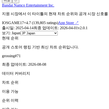
비교
♡
Bandai Namco Entertainment Inc.
지원 시장에서 이 타이틀의 현재 차트 순위와 공개 시장 신호를
IOS
GAME
17+
4.7
(
139,805
ratings)
App Store ↗
출시일
:
2025-04-14
최종 업데이트
:
2026-04-01
v
2.0.1
보기
:
Japan
현재 순위
공개 스토어 랭킹 기반 최신 차트 순위입니다.
grossing
#
71
최종 업데이트
:
2026-08-08
데이터 커버리지
차트 순위
이용 가능
순위 이력