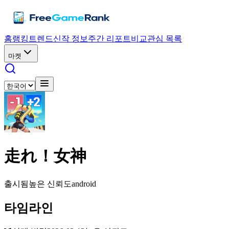
홈
랭킹
트렌드
신작 정보
주간 리포트
비교
관심 목록
마켓
走れ！女神
출시됨
높은 신뢰도
android
타임라인