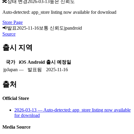
🔀
상태 변경
2026-03-13
높은 신뢰도
Auto-detected: app_store listing now available for download
Store Page
📢
발표
2025-11-16
보통 신뢰도
jp
android
Source
출시 지역
국가
iOS
Android
출시 예정일
jp
Japan
—
발표됨
2025-11-16
출처
Official Store
2026-03-13
—
Auto-detected: app_store listing now available
for download
Media Source