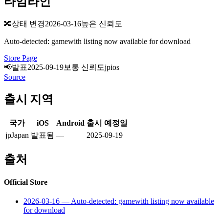
타임라인
🔀
상태 변경
2026-03-16
높은 신뢰도
Auto-detected: gamewith listing now available for download
Store Page
📢
발표
2025-09-19
보통 신뢰도
jp
ios
Source
출시 지역
국가
iOS
Android
출시 예정일
jp
Japan
발표됨
—
2025-09-19
출처
Official Store
2026-03-16
—
Auto-detected: gamewith listing now available
for download