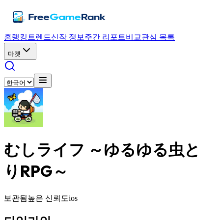
홈
랭킹
트렌드
신작 정보
주간 리포트
비교
관심 목록
마켓
むしライフ ～ゆるゆる虫と
りRPG～
보관됨
높은 신뢰도
ios