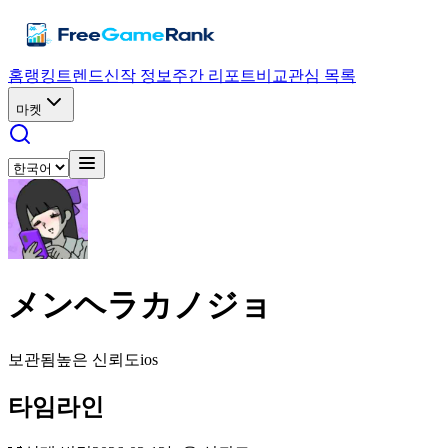
홈
랭킹
트렌드
신작 정보
주간 리포트
비교
관심 목록
마켓
メンヘラカノジョ
보관됨
높은 신뢰도
ios
타임라인