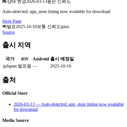
🔀
상태 변경
2026-03-13
높은 신뢰도
Auto-detected: app_store listing now available for download
Store Page
📢
발표
2025-10-10
보통 신뢰도
jp
ios
Source
출시 지역
국가
iOS
Android
출시 예정일
jp
Japan
발표됨
—
2025-10-10
출처
Official Store
2026-03-13
—
Auto-detected: app_store listing now available
for download
Media Source