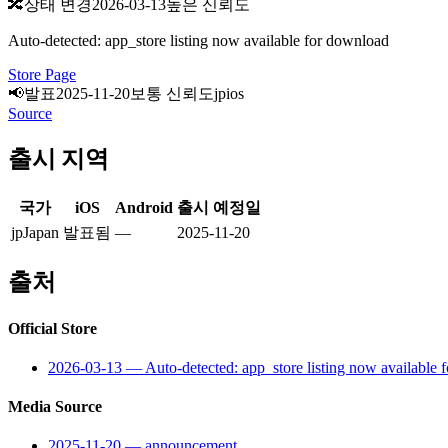
🔀
상태 변경
2026-03-13
높은 신뢰도
Auto-detected: app_store listing now available for download
Store Page
📢
발표
2025-11-20
보통 신뢰도
jp
ios
Source
출시 지역
국가
iOS
Android
출시 예정일
jp
Japan
발표됨
—
2025-11-20
출처
Official Store
2026-03-13
—
Auto-detected: app_store listing now available
Media Source
2025-11-20
—
announcement