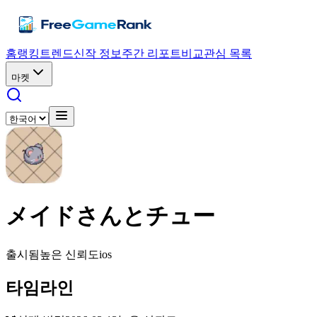
홈
랭킹
트렌드
신작 정보
주간 리포트
비교
관심 목록
마켓
メイドさんとチュー
출시됨
높은 신뢰도
ios
타임라인