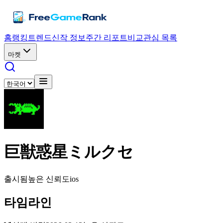
홈
랭킹
트렌드
신작 정보
주간 리포트
비교
관심 목록
마켓
巨獣惑星ミルクセ
출시됨
높은 신뢰도
ios
타임라인