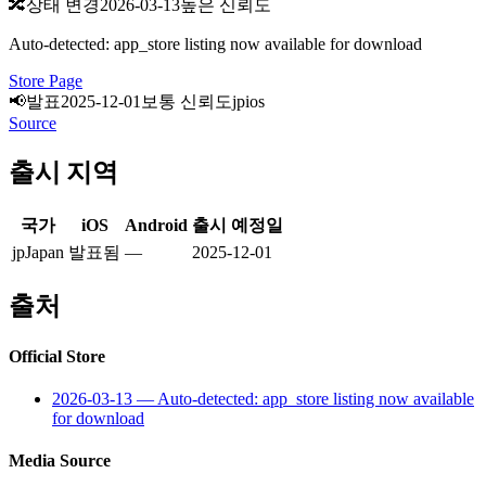
🔀
상태 변경
2026-03-13
높은 신뢰도
Auto-detected: app_store listing now available for download
Store Page
📢
발표
2025-12-01
보통 신뢰도
jp
ios
Source
출시 지역
국가
iOS
Android
출시 예정일
jp
Japan
발표됨
—
2025-12-01
출처
Official Store
2026-03-13
—
Auto-detected: app_store listing now available
for download
Media Source