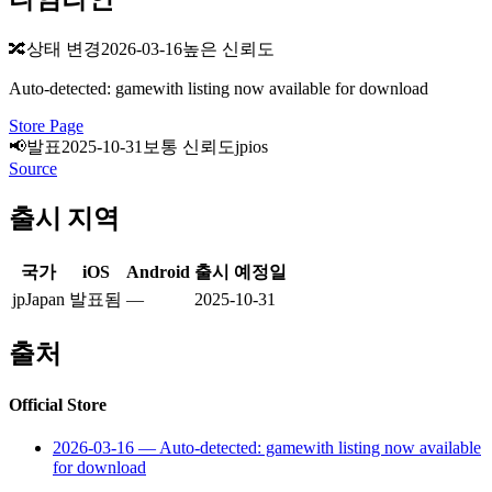
🔀
상태 변경
2026-03-16
높은 신뢰도
Auto-detected: gamewith listing now available for download
Store Page
📢
발표
2025-10-31
보통 신뢰도
jp
ios
Source
출시 지역
국가
iOS
Android
출시 예정일
jp
Japan
발표됨
—
2025-10-31
출처
Official Store
2026-03-16
—
Auto-detected: gamewith listing now available
for download