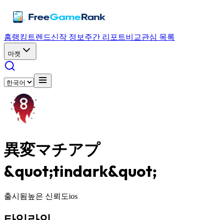
홈
랭킹
트렌드
신작 정보
주간 리포트
비교
관심 목록
마켓
異変マチアプ
&quot;tindark&quot;
출시됨
높은 신뢰도
ios
타임라인