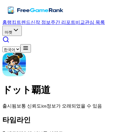
홈
랭킹
트렌드
신작 정보
주간 리포트
비교
관심 목록
마켓
ドット覇道
출시됨
보통 신뢰도
ios
정보가 오래되었을 수 있음
타임라인