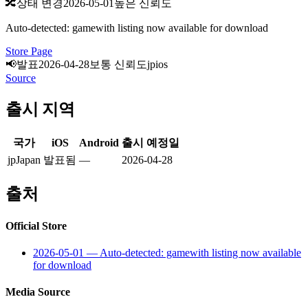
🔀
상태 변경
2026-05-01
높은 신뢰도
Auto-detected: gamewith listing now available for download
Store Page
📢
발표
2026-04-28
보통 신뢰도
jp
ios
Source
출시 지역
국가
iOS
Android
출시 예정일
jp
Japan
발표됨
—
2026-04-28
출처
Official Store
2026-05-01
—
Auto-detected: gamewith listing now available
for download
Media Source