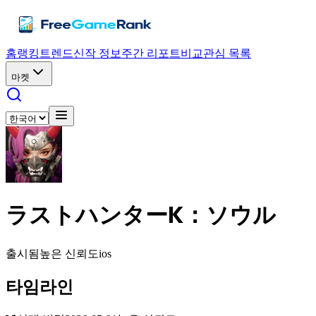
홈
랭킹
트렌드
신작 정보
주간 리포트
비교
관심 목록
마켓
ラストハンターK：ソウル
출시됨
높은 신뢰도
ios
타임라인