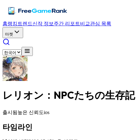
홈
랭킹
트렌드
신작 정보
주간 리포트
비교
관심 목록
마켓
レリオン：NPCたちの生存記
출시됨
높은 신뢰도
ios
타임라인