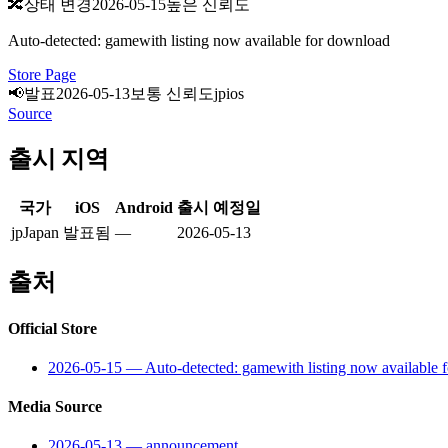
🔀
상태 변경
2026-05-15
높은 신뢰도
Auto-detected: gamewith listing now available for download
Store Page
📢
발표
2026-05-13
보통 신뢰도
jp
ios
Source
출시 지역
국가
iOS
Android
출시 예정일
jp
Japan
발표됨
—
2026-05-13
출처
Official Store
2026-05-15
—
Auto-detected: gamewith listing now available 
Media Source
2026-05-13
—
announcement