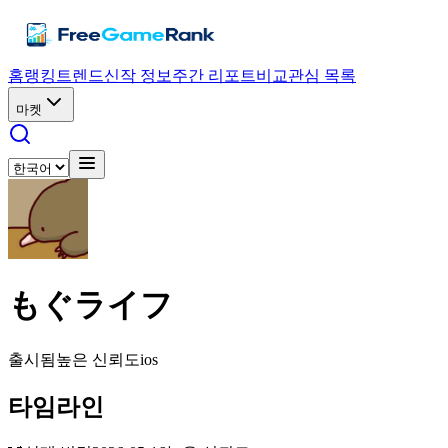
홈
랭킹
트렌드
신작 정보
주간 리포트
비교
관심 목록
마켓
もぐライフ
출시됨
높은 신뢰도
ios
타임라인