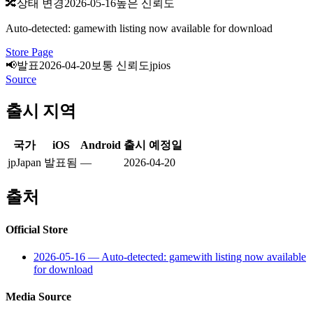
🔀
상태 변경
2026-05-16
높은 신뢰도
Auto-detected: gamewith listing now available for download
Store Page
📢
발표
2026-04-20
보통 신뢰도
jp
ios
Source
출시 지역
국가
iOS
Android
출시 예정일
jp
Japan
발표됨
—
2026-04-20
출처
Official Store
2026-05-16
—
Auto-detected: gamewith listing now available
for download
Media Source