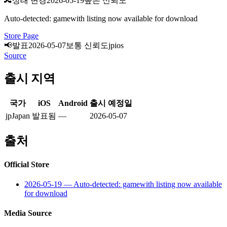
🔀
상태 변경
2026-05-19
높은 신뢰도
Auto-detected: gamewith listing now available for download
Store Page
📢
발표
2026-05-07
보통 신뢰도
jp
ios
Source
출시 지역
국가
iOS
Android
출시 예정일
jp
Japan
발표됨
—
2026-05-07
출처
Official Store
2026-05-19
—
Auto-detected: gamewith listing now available
for download
Media Source