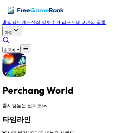
홈
랭킹
트렌드
신작 정보
주간 리포트
비교
관심 목록
마켓
Perchang World
출시됨
높은 신뢰도
ios
타임라인