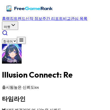
홈
랭킹
트렌드
신작 정보
주간 리포트
비교
관심 목록
마켓
Illusion Connect: Re
출시됨
높은 신뢰도
ios
타임라인