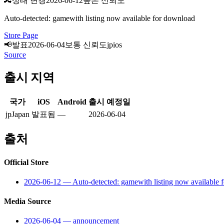
🔀
상태 변경
2026-06-12
높은 신뢰도
Auto-detected: gamewith listing now available for download
Store Page
📢
발표
2026-06-04
보통 신뢰도
jp
ios
Source
출시 지역
국가
iOS
Android
출시 예정일
jp
Japan
발표됨
—
2026-06-04
출처
Official Store
2026-06-12
—
Auto-detected: gamewith listing now available 
Media Source
2026-06-04
—
announcement