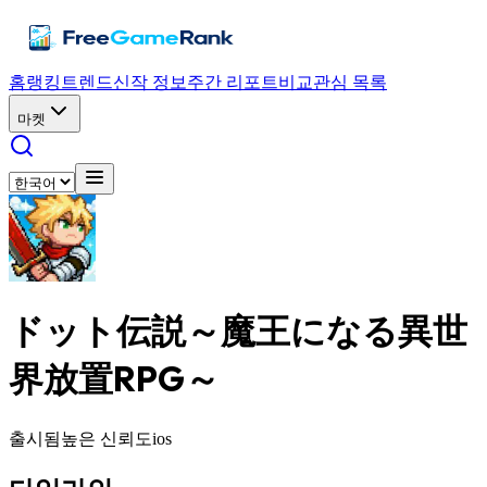
홈
랭킹
트렌드
신작 정보
주간 리포트
비교
관심 목록
마켓
ドット伝説～魔王になる異世
界放置RPG～
출시됨
높은 신뢰도
ios