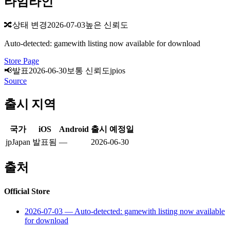
타임라인
🔀
상태 변경
2026-07-03
높은 신뢰도
Auto-detected: gamewith listing now available for download
Store Page
📢
발표
2026-06-30
보통 신뢰도
jp
ios
Source
출시 지역
국가
iOS
Android
출시 예정일
jp
Japan
발표됨
—
2026-06-30
출처
Official Store
2026-07-03
—
Auto-detected: gamewith listing now available
for download