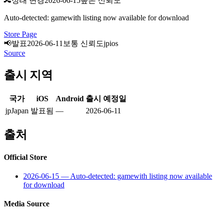
🔀
상태 변경
2026-06-15
높은 신뢰도
Auto-detected: gamewith listing now available for download
Store Page
📢
발표
2026-06-11
보통 신뢰도
jp
ios
Source
출시 지역
국가
iOS
Android
출시 예정일
jp
Japan
발표됨
—
2026-06-11
출처
Official Store
2026-06-15
—
Auto-detected: gamewith listing now available
for download
Media Source