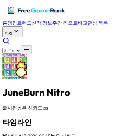
홈
랭킹
트렌드
신작 정보
주간 리포트
비교
관심 목록
마켓
JuneBurn Nitro
출시됨
높은 신뢰도
ios
타임라인