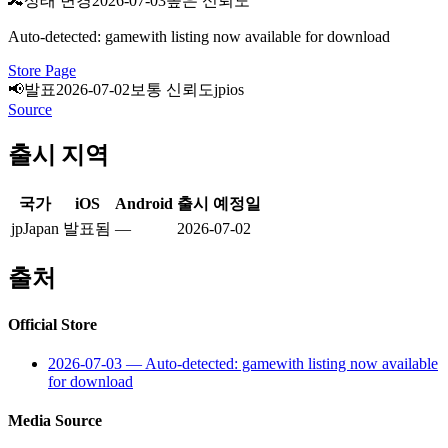
🔀
상태 변경
2026-07-03
높은 신뢰도
Auto-detected: gamewith listing now available for download
Store Page
📢
발표
2026-07-02
보통 신뢰도
jp
ios
Source
출시 지역
국가
iOS
Android
출시 예정일
jp
Japan
발표됨
—
2026-07-02
출처
Official Store
2026-07-03
—
Auto-detected: gamewith listing now available
for download
Media Source