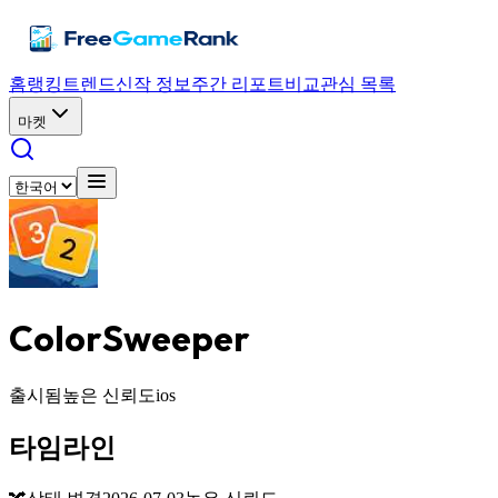
홈
랭킹
트렌드
신작 정보
주간 리포트
비교
관심 목록
마켓
ColorSweeper
출시됨
높은 신뢰도
ios
타임라인