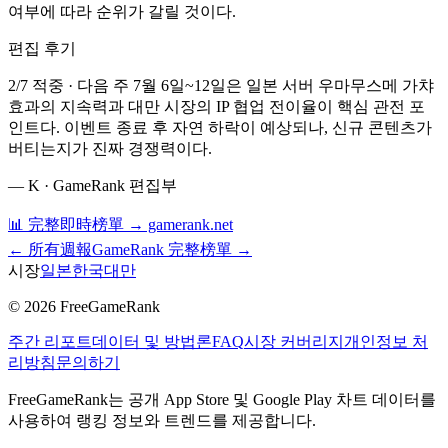
여부에 따라 순위가 갈릴 것이다.
편집 후기
2/7 적중 · 다음 주 7월 6일~12일은 일본 서버 우마무스메 가챠
효과의 지속력과 대만 시장의 IP 협업 전이율이 핵심 관전 포
인트다. 이벤트 종료 후 자연 하락이 예상되나, 신규 콘텐츠가
버티는지가 진짜 경쟁력이다.
—
K · GameRank 편집부
📊 完整即時榜單 → gamerank.net
← 所有週報
GameRank 完整榜單 →
시장
일본
한국
대만
©
2026
FreeGameRank
주간 리포트
데이터 및 방법론
FAQ
시장 커버리지
개인정보 처
리방침
문의하기
FreeGameRank는 공개 App Store 및 Google Play 차트 데이터를
사용하여 랭킹 정보와 트렌드를 제공합니다.