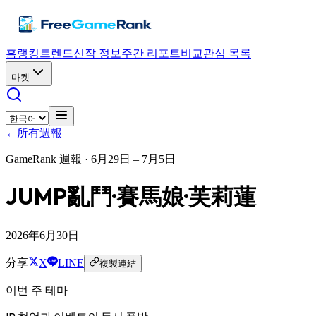
홈
랭킹
트렌드
신작 정보
주간 리포트
비교
관심 목록
마켓
←
所有週報
GameRank 週報 ·
6月29日 – 7月5日
JUMP亂鬥·賽馬娘·芙莉蓮
2026年6月30日
分享
X
LINE
複製連結
이번 주 테마